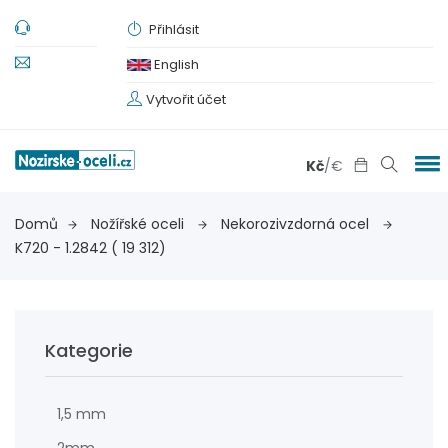
Přihlásit
English
Vytvořit účet
Kč
/
€
Domů
Nožířské oceli
Nekorozivzdorná ocel
K720 - 1.2842 ( 19 312)
Kategorie
1,5 mm