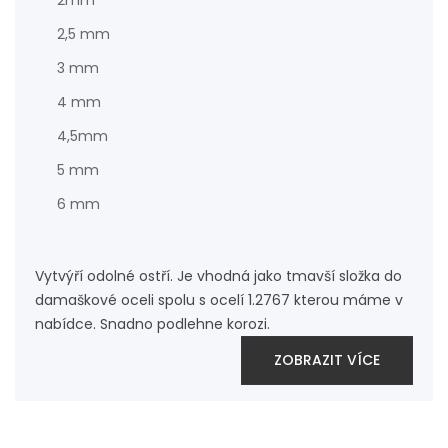
2mm
2,5 mm
3 mm
4 mm
4,5mm
5 mm
6 mm
Vytvýří odolné ostří. Je vhodná jako tmavší složka do
damaškové oceli spolu s ocelí 1.2767 kterou máme v
nabídce. Snadno podlehne korozi.
ZOBRAZIT VÍCE