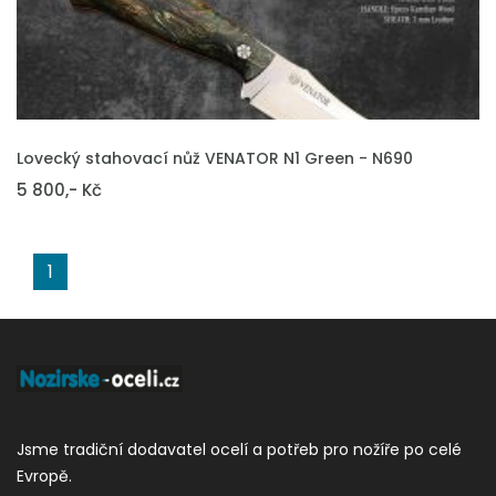
VLOŽIT DO KOŠÍKU
Lovecký stahovací nůž VENATOR N1 Green - N690
5 800,- Kč
1
Jsme tradiční dodavatel ocelí a potřeb pro nožíře po celé
Evropě.