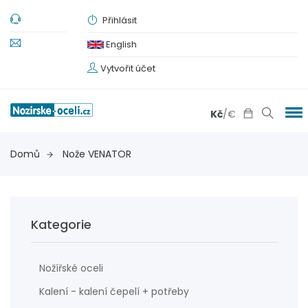
Přihlásit
English
Vytvořit účet
Kč
/
€
Domů
Nože VENATOR
Kategorie
Nožířské oceli
Kalení - kalení čepelí + potřeby