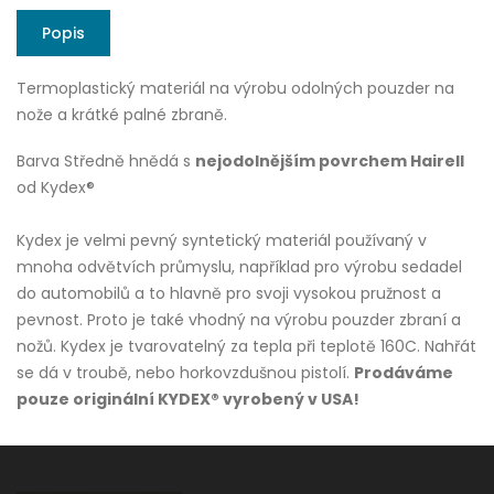
Popis
Termoplastický materiál na výrobu odolných pouzder na
nože a krátké palné zbraně.
Barva Středně hnědá s
nejodolnějším povrchem Hairell
od Kydex®
Kydex je velmi pevný syntetický materiál používaný v
mnoha odvětvích průmyslu, například pro výrobu sedadel
do automobilů a to hlavně pro svoji vysokou pružnost a
pevnost. Proto je také vhodný na výrobu pouzder zbraní a
nožů. Kydex je tvarovatelný za tepla při teplotě 160C. Nahřát
se dá v troubě, nebo horkovzdušnou pistolí.
Prodáváme
pouze originální KYDEX® vyrobený v USA!