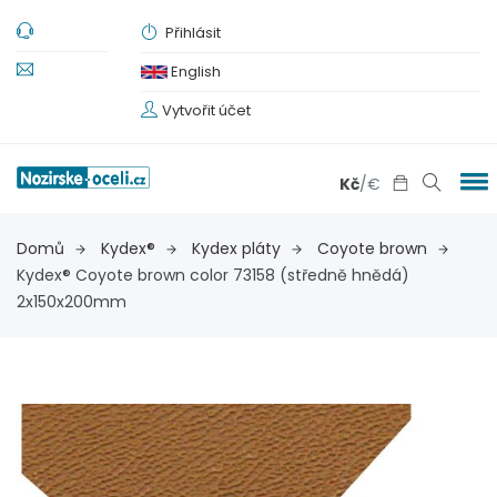
Přihlásit
English
Vytvořit účet
Kč
/
€
Domů
Kydex®
Kydex pláty
Coyote brown
Kydex® Coyote brown color 73158 (středně hnědá)
2x150x200mm