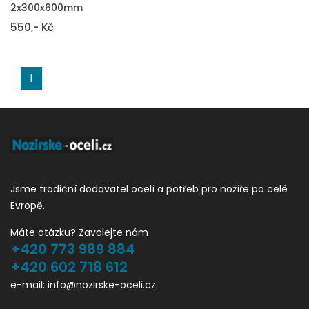
2x300x600mm
550,- Kč
1
Jsme tradiční dodavatel ocelí a potřeb pro nožíře po celé
Evropě.
Máte otázku? Zavolejte nám
+420 773 989 884
+420 602 718 612
e-mail: info@nozirske-oceli.cz