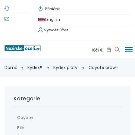
Přihlásit
English
Vytvořit účet
Kč
/
€
Domů
Kydex®
Kydex pláty
Coyote brown
Kategorie
Coyote
Bílá