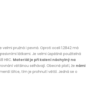
e velmi pružná i pevná. Oproti oceli 1.2842 má
gresivními látkami. Je velmi úspěšně použitelná
 58 HRC.
Materiál je při kalení náchylný na
ovnání většinou selhávají. Obecně platí, že
námi
menší šířce, tím je prohnutí větší. Jedná se o