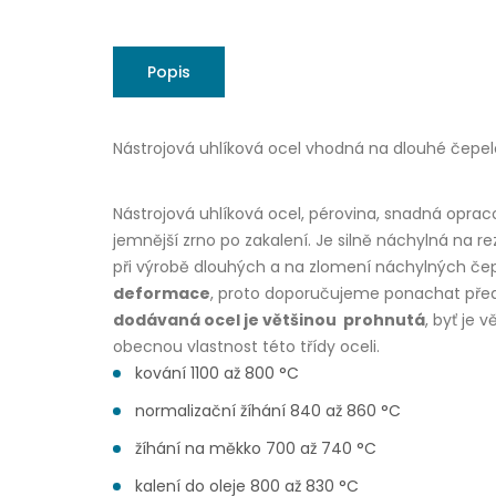
Popis
Nástrojová uhlíková ocel vhodná na dlouhé čepel
Nástrojová uhlíková ocel, pérovina, snadná opraco
jemnější zrno po zakalení. Je silně náchylná na r
při výrobě dlouhých a na zlomení náchylných čep
deformace
, proto doporučujeme ponachat před 
dodávaná ocel je většinou prohnutá
, byť je 
obecnou vlastnost této třídy oceli.
kování 1100 až 800 °C
normalizační žíhání 840 až 860 °C
žíhání na měkko 700 až 740 °C
kalení do oleje 800 až 830 °C