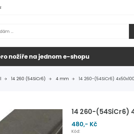
z
pro nožíře na jednom e-shopu
l
14 260 (54SiCr6)
4 mm
14 260-(54SiCr6) 4x50x
14 260-(54SiCr6)
480,- Kč
Kód: