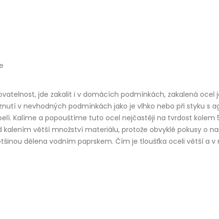
e
vatelnost, jde zakalit i v domácích podmínkách, zakalená ocel j
eznutí v nevhodných podmínkách jako je vlhko nebo při styku s a
elí. Kalíme a popouštíme tuto ocel nejčastěji na tvrdost kolem
kalením větší množství materiálu, protože obvyklé pokusy o nar
většinou dělena vodním paprskem. Čím je tloušťka oceli větší a v 