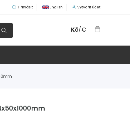
Přihlásit
English
Vytvořit účet
Kč
/
€
1000mm
 4x50x1000mm