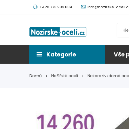
+420 773 989 884
info@nozirske-oceli.c
Kategorie
Vše 
Domů
Nožířské oceli
Nekorozivzdorná oce