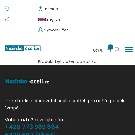
Přihlásit
English
Vytvořit účet
1
Kč
/
€
Produkt byl vložen do košíku.
Jsme tradiční dodavatel ocelí a potřeb pro nožíře po celé
Evropě.
Máte otázku? Zavolejte nám
+420 773 989 884
+420 602 718 612