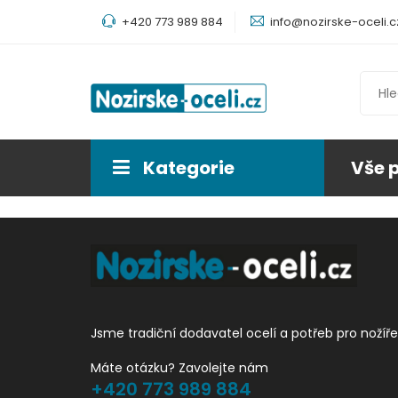
+420 773 989 884
info@nozirske-oceli.c
Kategorie
Vše 
Jsme tradiční dodavatel ocelí a potřeb pro nožíře
Máte otázku? Zavolejte nám
+420 773 989 884