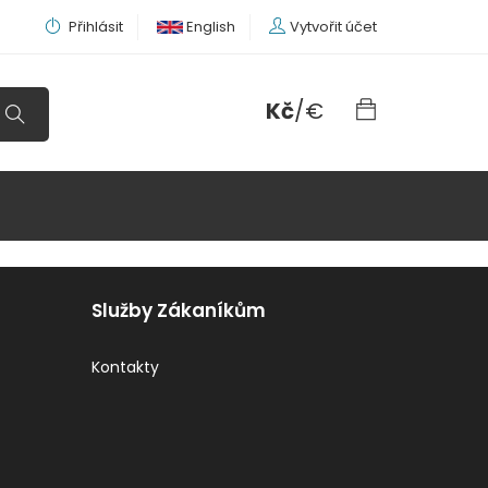
Přihlásit
English
Vytvořit účet
Kč
/
€
Služby Zákaníkům
Kontakty