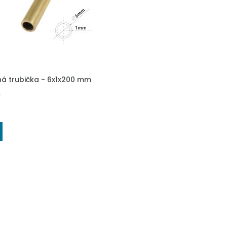
DO KOŠÍKU
á trubička - 6x1x200 mm
č