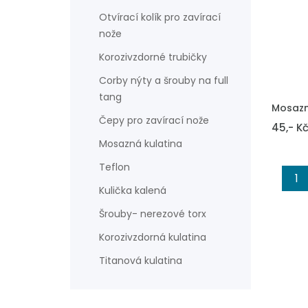
Otvírací kolík pro zavírací
nože
Korozivzdorné trubičky
Corby nýty a šrouby na full
tang
VLOŽIT 
Mosazn
Čepy pro zavírací nože
45,- K
Mosazná kulatina
Teflon
1
Kulička kalená
Šrouby- nerezové torx
Korozivzdorná kulatina
Titanová kulatina