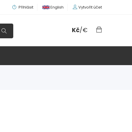
Přihlásit
English
Vytvořit účet
Kč
/
€