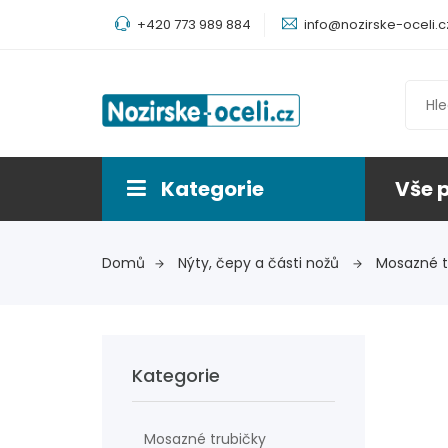
+420 773 989 884
info@nozirske-oceli.c
Kategorie
Vše 
Domů
Nýty, čepy a části nožů
Mosazné t
Kategorie
Mosazné trubičky