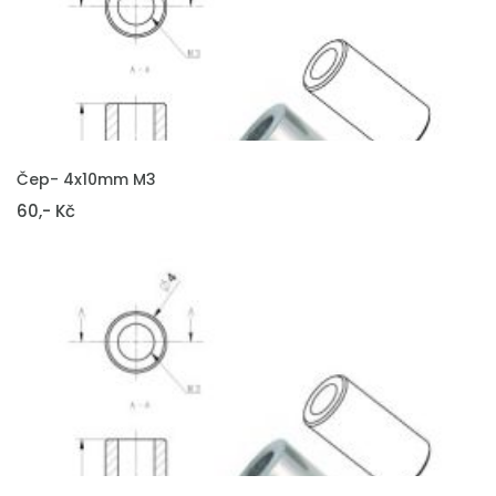
VLOŽIT DO KOŠÍKU
Čep- 4x10mm M3
60,- Kč