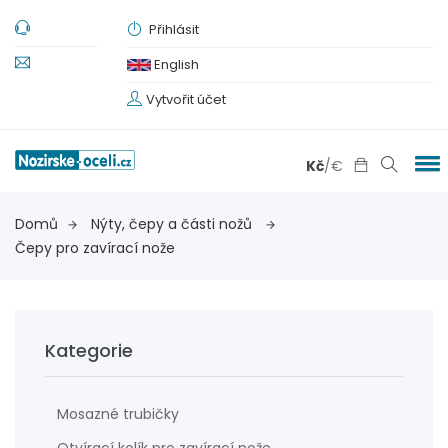
Přihlásit
English
Vytvořit účet
Kč
/
€
Domů
Nýty, čepy a části nožů
Čepy pro zavírací nože
Kategorie
Mosazné trubičky