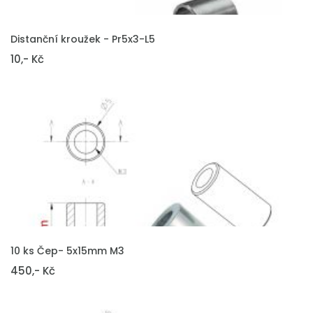
VLOŽIT DO KOŠÍKU
Distanční kroužek - Pr5x3-L5
10,- Kč
VLOŽIT DO KOŠÍKU
10 ks Čep- 5x15mm M3
450,- Kč