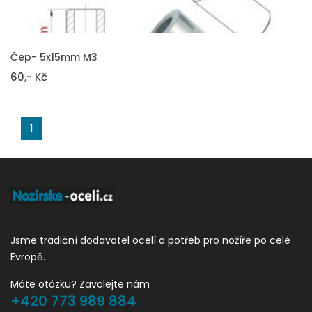
VLOŽIT DO KOŠÍKU
Čep- 5x15mm M3
60,- Kč
1
Jsme tradiční dodavatel ocelí a potřeb pro nožíře po celé
Evropě.
Máte otázku? Zavolejte nám
+420 773 989 884