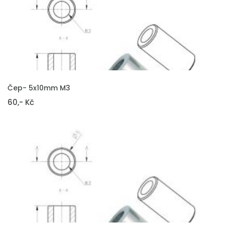
VLOŽIT DO KOŠÍKU
Čep- 5x10mm M3
60,- Kč