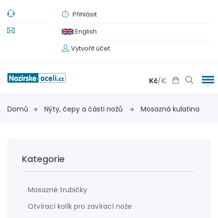
Přihlásit
English
Vytvořit účet
Kč
/
€
Domů
Nýty, čepy a části nožů
Mosazná kulatina
Kategorie
Mosazné trubičky
Otvírací kolík pro zavírací nože