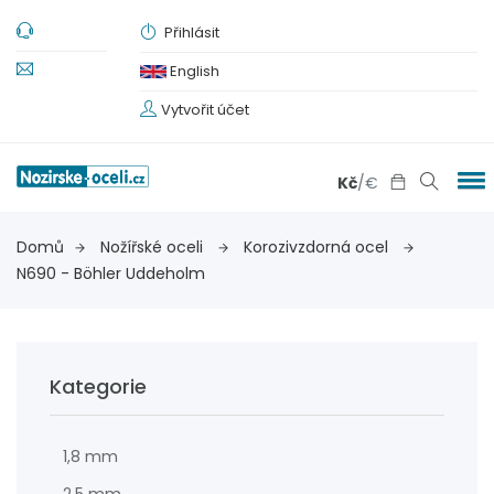
Přihlásit
English
Vytvořit účet
Kč
/
€
Domů
Nožířské oceli
Korozivzdorná ocel
N690 - Böhler Uddeholm
Kategorie
1,8 mm