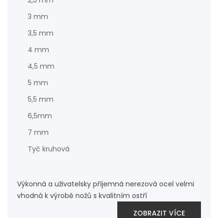
2,5 mm
3 mm
3,5 mm
4 mm
4,5 mm
5 mm
5,5 mm
6,5mm
7 mm
Tyč kruhová
Výkonná a uživatelsky příjemná nerezová ocel velmi
vhodná k výrobě nožů s kvalitním ostří
ZOBRAZIT VÍCE