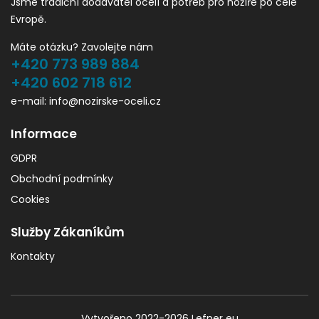
Jsme tradiční dodavatel ocelí a potřeb pro nožíře po celé
Evropě.
Máte otázku? Zavolejte nám
+420 773 989 884
+420 602 718 612
e-mail: info@nozirske-oceli.cz
Informace
GDPR
Obchodní podmínky
Cookies
Služby Zákaníkům
Kontakty
Vytvořeno 2022-2026
Lefner eu