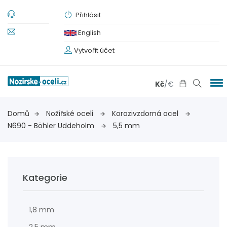
Přihlásit
English
Vytvořit účet
Kč
/
€
Domů
Nožířské oceli
Korozivzdorná ocel
N690 - Böhler Uddeholm
5,5 mm
Kategorie
1,8 mm