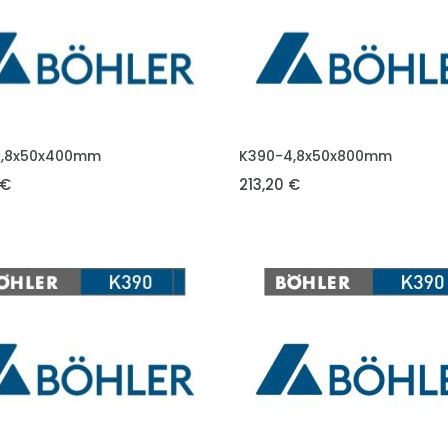
DO KOŠÍKU
VLOŽIT DO KOŠÍKU
4,8x50x400mm
K390-4,8x50x800mm
 €
213,20 €