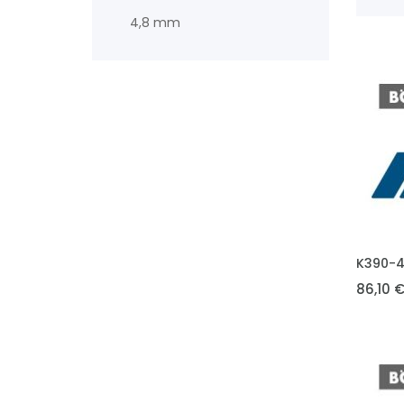
4,8 mm
VLOŽIT 
K390-
86,10 