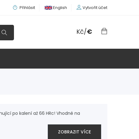
Přihlásit
English
Vytvořit účet
Kč
/
€
ující po kalení až 66 HRc! Vhodné na
ZOBRAZIT VÍCE