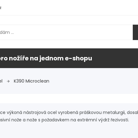
z
pro nožíře na jednom e-shopu
el
K390 Microclean
ce výkoná nástrojová ocel vyrobená práškovou metalurgii, dosah
usivní nože a nože s požadavkem na extrémní výdrž řezivosti.