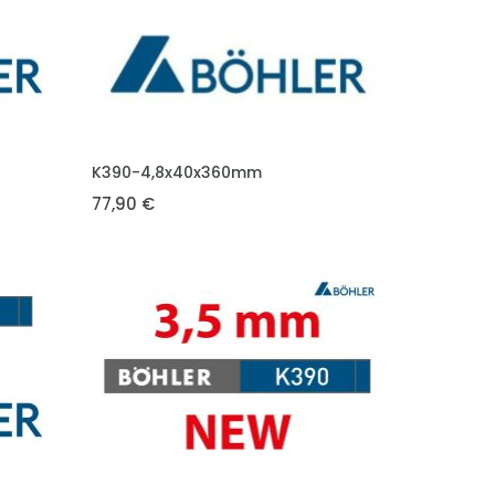
VLOŽIT DO KOŠÍKU
K390-4,8x40x360mm
77,90 €