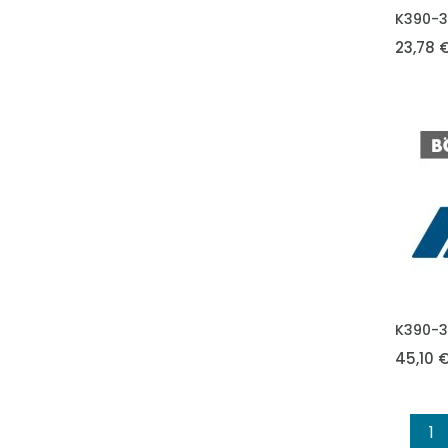
VLOŽIT 
K390-3
23,78 
VLOŽIT 
K390-
45,10 
1