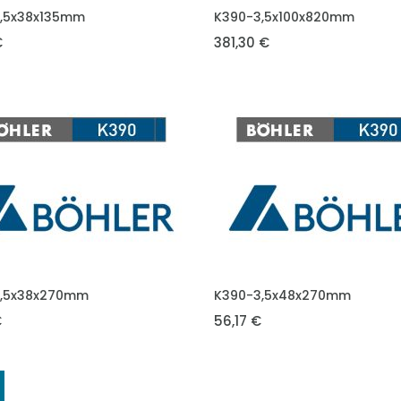
DO KOŠÍKU
VLOŽIT DO KOŠÍKU
,5x38x135mm
K390-3,5x100x820mm
€
381,30 €
DO KOŠÍKU
VLOŽIT DO KOŠÍKU
3,5x38x270mm
K390-3,5x48x270mm
€
56,17 €