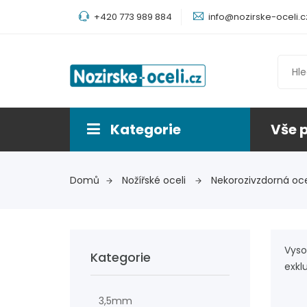
+420 773 989 884
info@nozirske-oceli.c
Kategorie
Vše 
Domů
Nožířské oceli
Nekorozivzdorná oc
Vyso
Kategorie
exkl
3,5mm