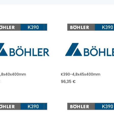
DO KOŠÍKU
VLOŽIT DO KOŠÍKU
4,8x40x400mm
K390-4,8x45x400mm
€
96,35 €