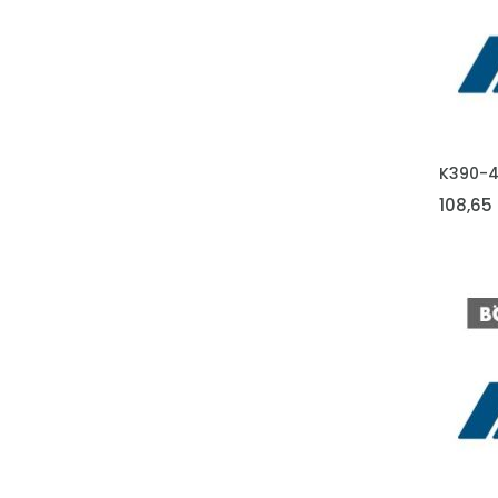
VLOŽIT 
K390-
108,65