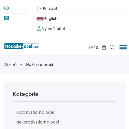
Přihlásit
English
Vytvořit účet
Kč
/
€
Domů
Nožířské oceli
Kategorie
Korozivzdorná ocel
Nekorozivzdorná ocel