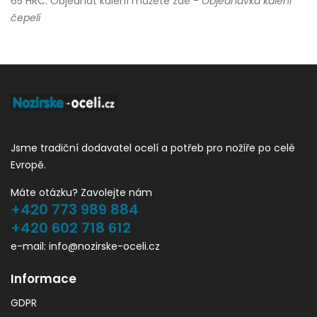
65 HRC. Objednat kalení můžete zde -
Objednávka kalení
čepelí
Jsme tradiční dodavatel ocelí a potřeb pro nožíře po celé
Evropě.
Máte otázku? Zavolejte nám
+420 773 989 884
+420 602 718 612
e-mail: info@nozirske-oceli.cz
Informace
GDPR