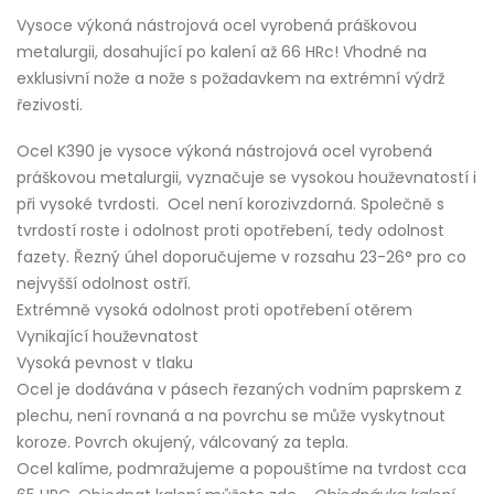
Vysoce výkoná nástrojová ocel vyrobená práškovou
metalurgii, dosahující po kalení až 66 HRc! Vhodné na
exklusivní nože a nože s požadavkem na extrémní výdrž
řezivosti.
Ocel K390 je vysoce výkoná nástrojová ocel vyrobená
práškovou metalurgii, vyznačuje se vysokou houževnatostí i
při vysoké tvrdosti. Ocel není korozivzdorná. Společně s
tvrdostí roste i odolnost proti opotřebení, tedy odolnost
fazety. Řezný úhel doporučujeme v rozsahu 23-26° pro co
nejvyšší odolnost ostří.
Extrémně vysoká odolnost proti opotřebení otěrem
Vynikající houževnatost
Vysoká pevnost v tlaku
Ocel je dodávána v pásech řezaných vodním paprskem z
plechu, není rovnaná a na povrchu se může vyskytnout
koroze. Povrch okujený, válcovaný za tepla.
Ocel kalíme, podmražujeme a popouštíme na tvrdost cca