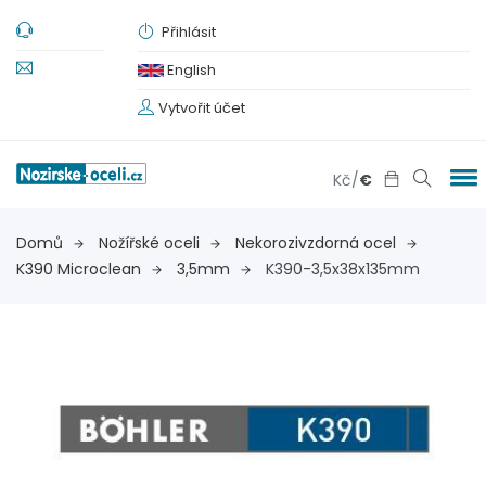
Přihlásit
English
Vytvořit účet
Kč
/
€
Domů
Nožířské oceli
Nekorozivzdorná ocel
K390 Microclean
3,5mm
K390-3,5x38x135mm