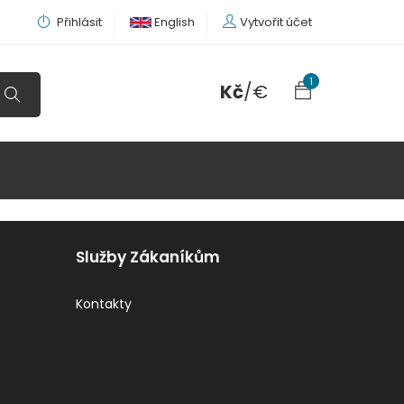
Přihlásit
English
Vytvořit účet
1
Kč
/
€
Služby Zákaníkům
Kontakty