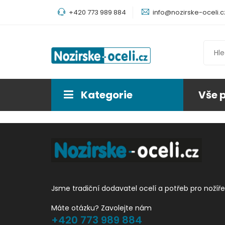
+420 773 989 884
info@nozirske-oceli.c
Kategorie
Vše 
Jsme tradiční dodavatel ocelí a potřeb pro nožíře
Máte otázku? Zavolejte nám
+420 773 989 884