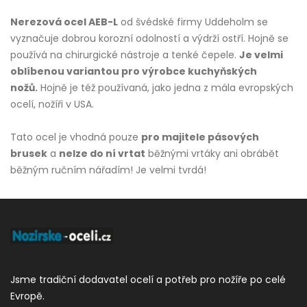
Nerezová ocel AEB-L
od švédské firmy Uddeholm se
vyznačuje dobrou korozní odolností a výdrží ostří. Hojně se
používá na chirurgické nástroje a tenké čepele.
Je velmi
oblíbenou variantou pro výrobce kuchyňských
nožů.
Hojně je též používaná, jako jedna z mála evropských
ocelí, nožíři v USA.
Tato ocel je vhodná pouze
pro majitele pásových
brusek
a
nelze do ní vrtat
běžnými vrtáky ani obrábět
běžným ručním nářadím! Je velmi tvrdá!
Jsme tradiční dodavatel ocelí a potřeb pro nožíře po celé
Evropě.