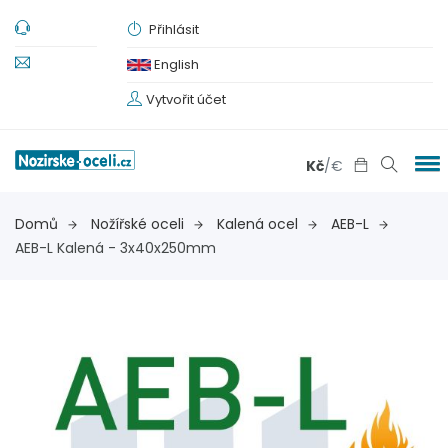
Přihlásit
English
Vytvořit účet
Kč
/
€
Domů
Nožířské oceli
Kalená ocel
AEB-L
AEB-L Kalená - 3x40x250mm