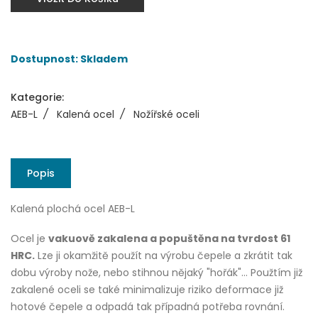
Dostupnost: Skladem
Kategorie:
AEB-L
/
Kalená ocel
/
Nožířské oceli
Popis
Kalená plochá ocel AEB-L
Ocel je
vakuově zakalena a popuštěna na tvrdost 61
HRC.
Lze ji okamžitě použít na výrobu čepele a zkrátit tak
dobu výroby nože, nebo stihnou nějaký "hořák"... Použtím již
zakalené oceli se také minimalizuje riziko deformace již
hotové čepele a odpadá tak případná potřeba rovnání.