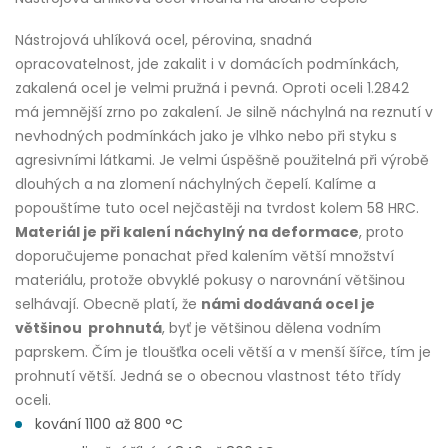
Nástrojová uhlíková ocel, pérovina, snadná
opracovatelnost, jde zakalit i v domácích podmínkách,
zakalená ocel je velmi pružná i pevná. Oproti oceli 1.2842
má jemnější zrno po zakalení. Je silně náchylná na reznutí v
nevhodných podmínkách jako je vlhko nebo při styku s
agresivními látkami. Je velmi úspěšně použitelná při výrobě
dlouhých a na zlomení náchylných čepelí. Kalíme a
popouštíme tuto ocel nejčastěji na tvrdost kolem 58 HRC.
Materiál je při kalení náchylný na deformace
, proto
doporučujeme ponachat před kalením větší množství
materiálu, protože obvyklé pokusy o narovnání většinou
selhávají. Obecně platí, že
námi dodávaná ocel je
většinou prohnutá
, byť je většinou dělena vodním
paprskem. Čím je tloušťka oceli větší a v menší šířce, tím je
prohnutí větší. Jedná se o obecnou vlastnost této třídy
oceli.
kování 1100 až 800 °C