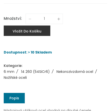
Množství:
Vložit Do Košíku
Dostupnost: > 10 Skladem
Kategorie:
6 mm
/
14 260 (54SiCr6)
/
Nekorozivzdorná ocel
/
Nožířské oceli
Popis
Nástrojová uhlíková ocel vhodná na dlouhé čepele