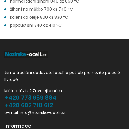
normalizační žíhání 840 až 860 °C
žíhání na měkko 700 až 740 °C
kalení do oleje 800 až 830 °C
popouštění 340 až 410 °C
Jsme tradiční dodavatel ocelí a potřeb pro nožíře po celé
Evropě.
Máte otázku? Zavolejte nám
+420 773 989 884
+420 602 718 612
e-mail: info@nozirske-oceli.cz
Informace