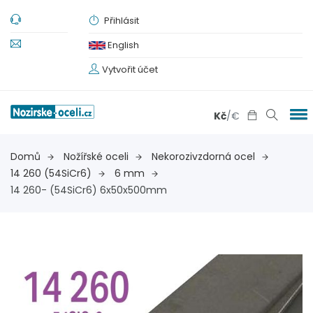
Přihlásit
English
Vytvořit účet
Kč
/
€
Domů
Nožířské oceli
Nekorozivzdorná ocel
14 260 (54SiCr6)
6 mm
14 260- (54SiCr6) 6x50x500mm