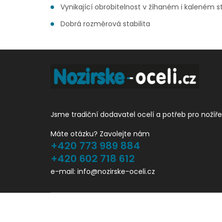
Vynikající obrobitelnost v žíhaném i kaleném s
Dobrá rozměrová stabilita
Jsme tradiční dodavatel ocelí a potřeb pro nožíře
Máte otázku? Zavolejte nám
+420 773 989 884
+420 602 718 612
e-mail: info@nozirske-oceli.cz