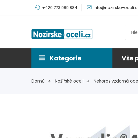
+420 773 989 884
info@nozirske-oceli.c
Kategorie
Vše 
Domů
Nožířské oceli
Nekorozivzdorná oce