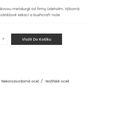
škovou metalurgii od firmy Udeholm. Výborná
ozátěžové sekací a bushcraft nože
Vložit Do Košíku
Nekorozivzdorná ocel
/
Nožířské oceli