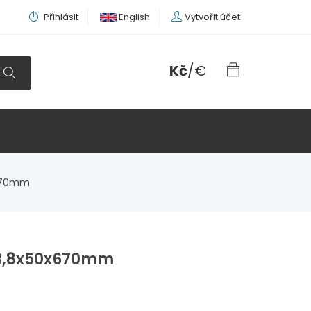
Přihlásit
English
Vytvořit účet
Kč
/
€
x670mm
 3,8x50x670mm