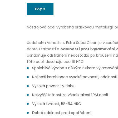
Popis
Nástrojová ocel vyrobená práškovou metalurgii o
Uddeholm Vanadis 4 Extra SuperClean je v současn
dobrou tažností a
odolností proti vylamování o
usnadňuje odstranění nedostatků po broušení na 
této oceli dosahuje cca 61 HRC.
Spolehlivá výroba s nízkým rizikem vylamování
Nejlepší kombinace vysoké pevnosti, odolnosti 
Vysoká pevnost v tlaku
Nejvyšší tažnost ze všech jakostí PM ocelí
Vysoká tvrdost, 58-64 HRC
Dobrá odolnost proti opotřebení