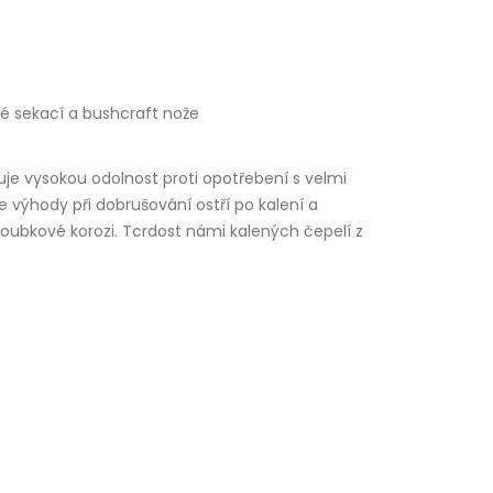
é sekací a bushcraft nože
uje vysokou odolnost proti opotřebení s velmi
je výhody při dobrušování ostří po kalení a
ubkové korozi. Tcrdost námi kalených čepelí z