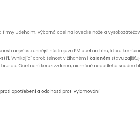
d firmy Udeholm. Výborná ocel na lovecké nože a vysokozátěžov
osti nejvšestrannější nástrojová PM ocel na trhu, která kombin
stří
. Vynikající obrobitelnost v žíhaném i
kaleném
stavu zajišťu
brusce. Ocel není korozivzdorná, nicméně nepodléhá snadno hlo
proti opotřebení a odolnosti proti vylamování