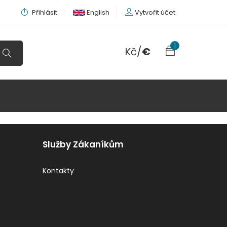
Přihlásit
English
Vytvořit účet
1
Kč
/
€
Služby Zákaníkům
Kontakty