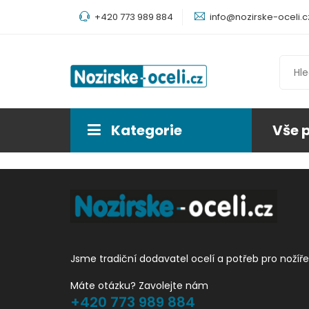
+420 773 989 884
info@nozirske-oceli.c
Kategorie
Vše 
Jsme tradiční dodavatel ocelí a potřeb pro nožíře
Máte otázku? Zavolejte nám
+420 773 989 884