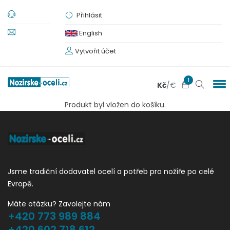
Přihlásit
English
Vytvořit účet
1
Kč
/
€
Produkt byl vložen do košíku.
Jsme tradiční dodavatel ocelí a potřeb pro nožíře po celé
Evropě.
Máte otázku? Zavolejte nám
+420 773 989 884
+420 602 718 612