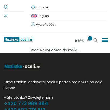
Přihlásit
English
Vytvořit účet
1
Kč
/
€
Produkt byl vložen do košíku.
Jsme tradiční dodavatel ocelí a potřeb pro nožíře po celé
Evropě.
Máte otázku? Zavolejte nám
+420 773 989 884
+420 602 718 612