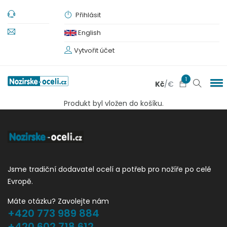
Přihlásit
English
Vytvořit účet
1
Kč
/
€
Produkt byl vložen do košíku.
Jsme tradiční dodavatel ocelí a potřeb pro nožíře po celé
Evropě.
Máte otázku? Zavolejte nám
+420 773 989 884
+420 602 718 612