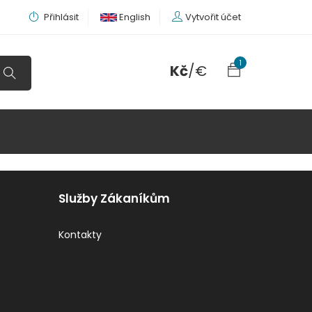
Přihlásit
English
Vytvořit účet
1
Kč
/
€
Služby Zákaníkům
Kontakty