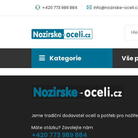
+420 773 989 884
info@nozirske-oceli.c
Kategorie
Vše 
Jsme tradiční dodavatel ocelí a potřeb pro nožíře
Máte otázku? Zavolejte nám
+420 773 989 884