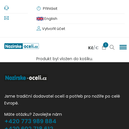
Přihlásit
English
Vytvořit účet
1
Kč
/
€
Produkt byl vložen do košíku.
Jsme tradiční dodavatel ocelí a potřeb pro nožíře po celé
Evropě.
Máte otázku? Zavolejte nám
+420 773 989 884
+420 602 718 612