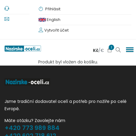
Přihlásit
English
Vytvořit účet
1
Kč
/
€
Produkt byl vložen do košíku.
Jsme tradiční dodavatel ocelí a potřeb pro nožíře po celé
Evropě.
Máte otázku? Zavolejte nám
+420 773 989 884
+420 602 718 612