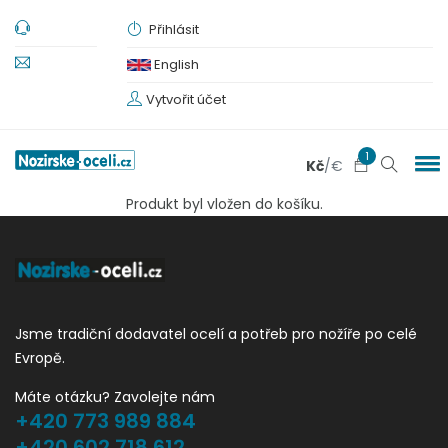
Přihlásit
English
Vytvořit účet
1
Kč
/
€
Produkt byl vložen do košíku.
Jsme tradiční dodavatel ocelí a potřeb pro nožíře po celé
Evropě.
Máte otázku? Zavolejte nám
+420 773 989 884
+420 602 718 612