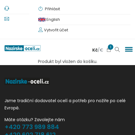
Přihlásit
English
Vytvořit účet
1
Kč
/
€
Produkt byl vložen do košíku.
Jsme tradiční dodavatel ocelí a potřeb pro nožíře po celé
Evropě.
Máte otázku? Zavolejte nám
+420 773 989 884
+420 602 718 612